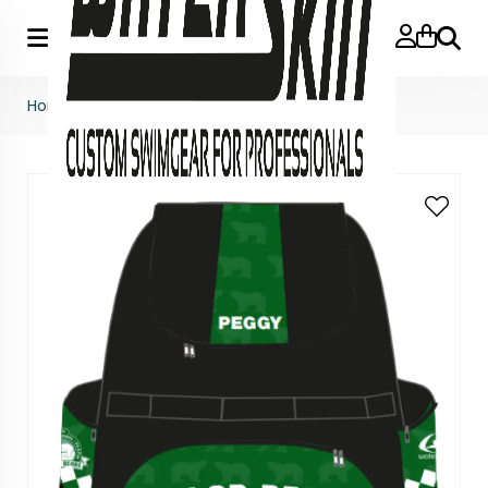
Zoeke
Home
>
Accessoires
>
Rugtas Waterswim