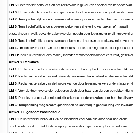
Lid 5
: Leverancier behoudt zich het recht voor in geval van speciaal ten behoeve va
Lid 6
: Het in gedeelten zenden van goederen door leverancier is, na goed overleg voora
Lid 7
: Tenzij schriftelijk anders overeengekomen zijn, onverminderd het hiervoor omtre
Lid 8
: Tenzij schriftelijk anders overeengekomen zal levering van zaken af magazijn
plaatsvinden in welk geval de zaken worden geacht door leverancier te zijn geleverd e
Lid 9
: Tenzij schriftelijk anders overeengekomen zal het transport plaatsvinden voor r
Lid 10
: Indien leverancier aan cliënt monsters ter beschikking stelt is cliënt gehoud
Lid 11
: Indien leverancier een model, monster of voorbeeld toont of verstrekt, geschi
Artikel 8. Reclames.
Lid 1
: Reclames terzake van uitwendig waarneembare gebreken dienen schriftelijk binn
Lid 2
: Reclames terzake van niet uitwendig waarneembare gebreken dienen schriftelijk 
Lid 3
: Reclames terzake van de hoogte van de door leverancier verzonden facturen dien
Lid 4
: Voor de door leverancier geleverde doch door haar van derden betrokken dienste
Lid 5
: Door leverancier als ondeugdelijk erkende goederen zullen door hem hetzij ver
Lid 6
: Terugzending mag slechts geschieden na schriftelijke goedkeuring van leveranci
Artikel 9. Eigendomsvoorbehoud.
Lid 1
: De leverancier behoudt zich de eigendom voor van alle door haar aan cliënt
afgeleverde goederen totdat de koopprijs voor al deze goederen geheel is voldaan.