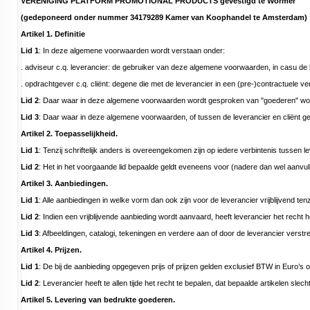
VERENIGING PLATFORM PROMOTIONAL PRODUCTS gevestigd te Wormer
(gedeponeerd onder nummer 34179289 Kamer van Koophandel te Amsterdam)
Artikel 1. Definitie
Lid 1
: In deze algemene voorwaarden wordt verstaan onder:
. adviseur c.q. leverancier: de gebruiker van deze algemene voorwaarden, in casu de 
. opdrachtgever c.q. cliënt: degene die met de leverancier in een (pre-)contractuele ve
Lid 2
: Daar waar in deze algemene voorwaarden wordt gesproken van "goederen" worde
Lid 3
: Daar waar in deze algemene voorwaarden, of tussen de leverancier en cliënt ge
Artikel 2. Toepasselijkheid.
Lid 1
: Tenzij schriftelijk anders is overeengekomen zijn op iedere verbintenis tusse
Lid 2
: Het in het voorgaande lid bepaalde geldt eveneens voor (nadere dan wel aanvul
Artikel 3. Aanbiedingen.
Lid 1
: Alle aanbiedingen in welke vorm dan ook zijn voor de leverancier vrijblijvend 
Lid 2
: Indien een vrijblijvende aanbieding wordt aanvaard, heeft leverancier het rec
Lid 3
: Afbeeldingen, catalogi, tekeningen en verdere aan of door de leverancier verst
Artikel 4. Prijzen.
Lid 1
: De bij de aanbieding opgegeven prijs of prijzen gelden exclusief BTW in Euro’
Lid 2
: Leverancier heeft te allen tijde het recht te bepalen, dat bepaalde artikelen s
Artikel 5. Levering van bedrukte goederen.