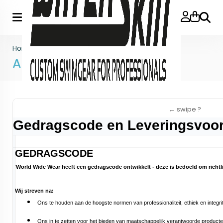
Zoeke
Home
>
Algemene voorwaarden
Algemene voorwaarden
Gedragscode en Leveringsvoo
GEDRAGSCODE
‘
World Wide Wear heeft een gedragscode ontwikkelt - deze is bedoeld om richt
Wij streven na:
Ons te houden aan de hoogste normen van professionaliteit, ethiek en integrite
Ons in te zetten voor het bieden van maatschappelijk verantwoorde producte