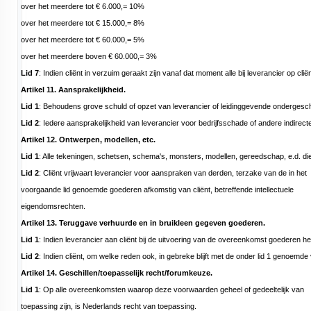
over het meerdere tot € 6.000,= 10%
over het meerdere tot € 15.000,= 8%
over het meerdere tot € 60.000,= 5%
over het meerdere boven € 60.000,= 3%
Lid 7
: Indien cliënt in verzuim geraakt zijn vanaf dat moment alle bij leverancier op cl
Artikel 11. Aansprakelijkheid.
Lid 1
: Behoudens grove schuld of opzet van leverancier of leidinggevende ondergesch
Lid 2
: Iedere aansprakelijkheid van leverancier voor bedrijfsschade of andere indirecte 
Artikel 12. Ontwerpen, modellen, etc.
Lid 1
: Alle tekeningen, schetsen, schema's, monsters, modellen, gereedschap, e.d. di
Lid 2
: Cliënt vrijwaart leverancier voor aanspraken van derden, terzake van de in het
voorgaande lid genoemde goederen afkomstig van cliënt, betreffende intellectuele
eigendomsrechten.
Artikel 13. Teruggave verhuurde en in bruikleen gegeven goederen.
Lid 1
: Indien leverancier aan cliënt bij de uitvoering van de overeenkomst goederen he
Lid 2
: Indien cliënt, om welke reden ook, in gebreke blijft met de onder lid 1 genoem
Artikel 14. Geschillen/toepasselijk recht/forumkeuze.
Lid 1
: Op alle overeenkomsten waarop deze voorwaarden geheel of gedeeltelijk van
toepassing zijn, is Nederlands recht van toepassing.