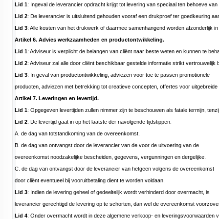
Lid 1
: Ingeval de leverancier opdracht krijgt tot levering van speciaal ten behoeve van
Lid 2
: De leverancier is uitsluitend gehouden vooraf een drukproef ter goedkeuring aan
Lid 3
: Alle kosten van het drukwerk of daarmee samenhangend worden afzonderlijk in r
Artikel 6. Advies werkzaamheden en productontwikkeling.
Lid 1
: Adviseur is verplicht de belangen van cliënt naar beste weten en kunnen te be
Lid 2
: Adviseur zal alle door cliënt beschikbaar gestelde informatie strikt vertrouwel
Lid 3
: In geval van productontwikkeling, adviezen voor toe te passen promotionele
producten, adviezen met betrekking tot creatieve concepten, offertes voor uitgebreide
Artikel 7. Leveringen en levertijd.
Lid 1
: Opgegeven levertijden zullen nimmer zijn te beschouwen als fatale termijn, tenzij 
Lid 2
: De levertijd gaat in op het laatste der navolgende tijdstippen:
A. de dag van totstandkoming van de overeenkomst.
B. de dag van ontvangst door de leverancier van de voor de uitvoering van de
overeenkomst noodzakelijke bescheiden, gegevens, vergunningen en dergelijke.
C. de dag van ontvangst door de leverancier van hetgeen volgens de overeenkomst
door cliënt eventueel bij vooruitbetaling dient te worden voldaan.
Lid 3
: Indien de levering geheel of gedeeltelijk wordt verhinderd door overmacht, is
leverancier gerechtigd de levering op te schorten, dan wel de overeenkomst voorzover
Lid 4
: Onder overmacht wordt in deze algemene verkoop- en leveringsvoorwaarden versta