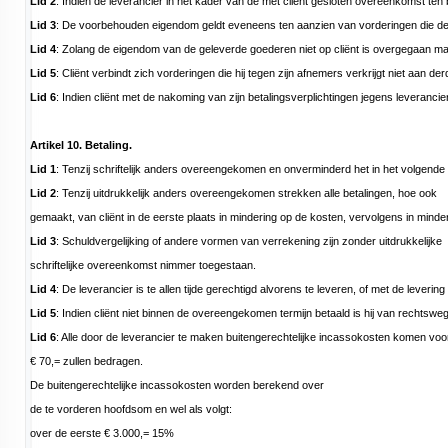
Lid 2
: Indien de leverancier in het kader van de met cliënt gesloten overeenkomst te
Lid 3
: De voorbehouden eigendom geldt eveneens ten aanzien van vorderingen die de le
Lid 4
: Zolang de eigendom van de geleverde goederen niet op cliënt is overgegaan mag
Lid 5
: Cliënt verbindt zich vorderingen die hij tegen zijn afnemers verkrijgt niet aa
Lid 6
: Indien cliënt met de nakoming van zijn betalingsverplichtingen jegens leveran
Artikel 10. Betaling.
Lid 1
: Tenzij schriftelijk anders overeengekomen en onverminderd het in het volgende l
Lid 2
: Tenzij uitdrukkelijk anders overeengekomen strekken alle betalingen, hoe ook
gemaakt, van cliënt in de eerste plaats in mindering op de kosten, vervolgens in mind
Lid 3
: Schuldvergelijking of andere vormen van verrekening zijn zonder uitdrukkelijke
schriftelijke overeenkomst nimmer toegestaan.
Lid 4
: De leverancier is te allen tijde gerechtigd alvorens te leveren, of met de leve
Lid 5
: Indien cliënt niet binnen de overeengekomen termijn betaald is hij van rechts
Lid 6
: Alle door de leverancier te maken buitengerechtelijke incassokosten komen vo
€ 70,= zullen bedragen.
De buitengerechtelijke incassokosten worden berekend over
de te vorderen hoofdsom en wel als volgt:
over de eerste € 3.000,= 15%