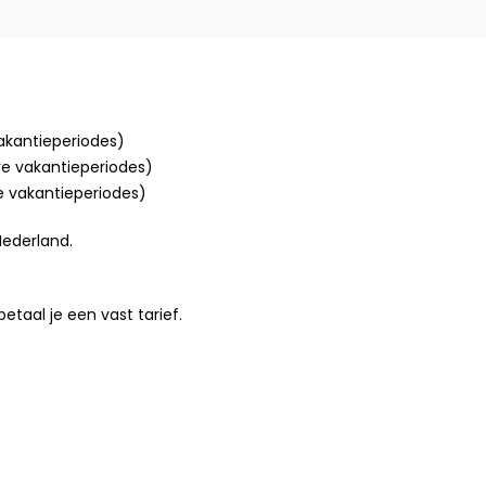
vakantieperiodes)
ere vakantieperiodes)
re vakantieperiodes)
Nederland.
taal je een vast tarief.