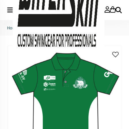
Zoeke
Home
>
Synchroon
>
Polo Synchroon